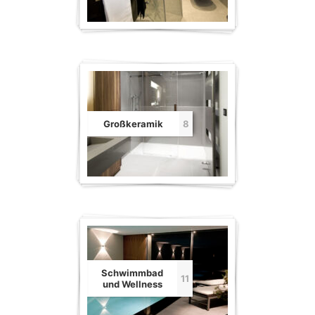
Großkeramik
8
Schwimmbad
11
und Wellness