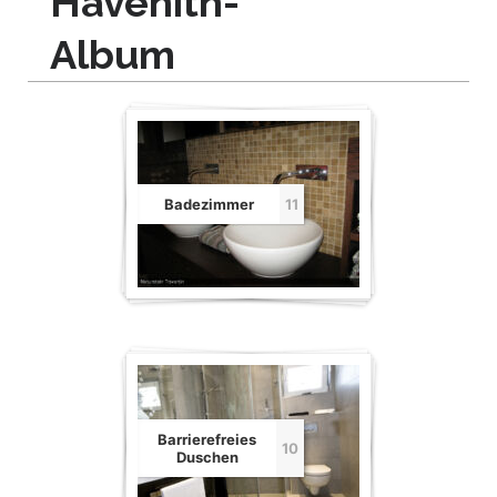
Havenith-
Galerie
Album
Badezimmer
11
Barrierefreies
10
Duschen